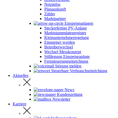
Netzinfos
Planauskunft
Zähler
Marktpartner
Einspeiseanlagen
Steckerfertige PV-Anlage
Marktstammdatenregister
Kleinunternehmerregelung
Einspeiser werden
Betreiberwechsel
Wechsel Messkonzept
Stilllegung Einspeiseanlage
Fernsteuerungseinrichtung
Störung melden
Steuerbare Verbrauchseinrichtung
Aktuelles
News
Kundenzeitung
Newsletter
Karriere