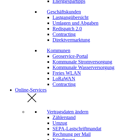
Energiespartipps
Geschäftskunden
Lastgangübersicht
Umlagen und Abgaben
Redispatch 2.0
Contracting
Direktvermarktung
Kommunen
Geoservice-Portal
Kommunale Stromversorgung
Kommunale Wasserversorgung
Freies WLAN
LoRaWAN
Contracting
Online-Services
Vertragsdaten ändern
Zählerstand
Umzug
SEPA-Lastschriftmandat
Rechnung per Mail
Kündigung