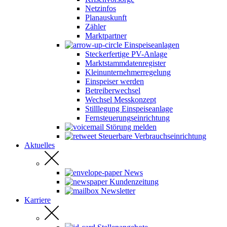
Netzinfos
Planauskunft
Zähler
Marktpartner
Einspeiseanlagen
Steckerfertige PV-Anlage
Marktstammdatenregister
Kleinunternehmerregelung
Einspeiser werden
Betreiberwechsel
Wechsel Messkonzept
Stilllegung Einspeiseanlage
Fernsteuerungseinrichtung
Störung melden
Steuerbare Verbrauchseinrichtung
Aktuelles
News
Kundenzeitung
Newsletter
Karriere