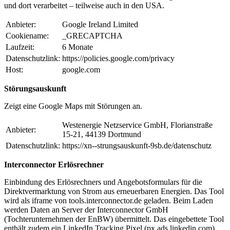
und dort verarbeitet – teilweise auch in den USA.
Anbieter:
Google Ireland Limited
Cookiename:
_GRECAPTCHA
Laufzeit:
6 Monate
Datenschutzlink:
https://policies.google.com/privacy
Host:
google.com
Störungsauskunft
Zeigt eine Google Maps mit Störungen an.
Westenergie Netzservice GmbH, Florianstraße
Anbieter:
15-21, 44139 Dortmund
Datenschutzlink:
https://xn--strungsauskunft-9sb.de/datenschutz
Interconnector Erlösrechner
Einbindung des Erlösrechners und Angebotsformulars für die
Direktvermarktung von Strom aus erneuerbaren Energien. Das Tool
wird als iframe von tools.interconnector.de geladen. Beim Laden
werden Daten an Server der Interconnector GmbH
(Tochterunternehmen der EnBW) übermittelt. Das eingebettete Tool
enthält zudem ein LinkedIn Tracking Pixel (px.ads.linkedin.com).