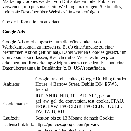
Marketing Cookies werden von Drittanbietern oder Publishern
verwendet, um personalisierte Werbung anzuzeigen. Sie tun dies,
indem sie Besucher über Websites hinweg verfolgen.
Cookie Informationen anzeigen
Google Ads
Google Ads wird eingesetzt, um die Wirksamkeit von
Werbekampagnen zu messen (z. B. ob eine Anzeige zu einer
bestimmten Aktion geführt hat). Dabei werden Cookies gesetzt, um
Conversions zu erfassen, Besucher über Websites hinweg zu
erkennen und Remarketing-Zielgruppen zu erstellen. Es kann eine
Datenübertragung in Drittländer (z. B. USA) stattfinden.
Google Ireland Limited, Google Building Gordon
Anbieter:
House, 4 Barrow Street, Dublin D04 E5W5,
Ireland
IDE, ANID, NID, 1P_JAR, AID, gcl_au,
gcl_aw, gcl_dc, conversion, test_cookie, FPAU,
Cookiename:
FPGCLAW, FPGCLGB, FPGCLDC, UULE,
DV, TAID, RUL
Laufzeit:
Session bis zu 13 Monate (je nach Cookie)
Datenschutzlink:
https://policies.google.com/privacy
google.com / doubleclick.net /