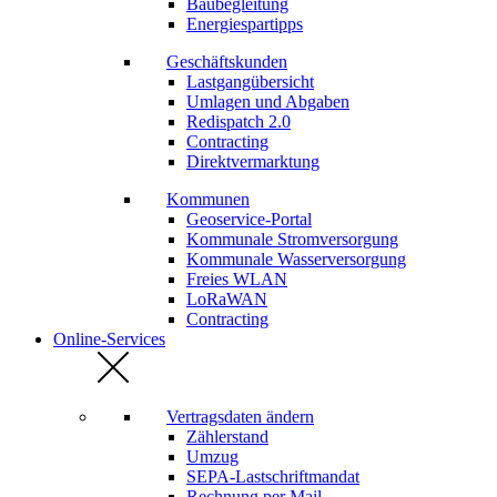
Baubegleitung
Energiespartipps
Geschäftskunden
Lastgangübersicht
Umlagen und Abgaben
Redispatch 2.0
Contracting
Direktvermarktung
Kommunen
Geoservice-Portal
Kommunale Stromversorgung
Kommunale Wasserversorgung
Freies WLAN
LoRaWAN
Contracting
Online-Services
Vertragsdaten ändern
Zählerstand
Umzug
SEPA-Lastschriftmandat
Rechnung per Mail