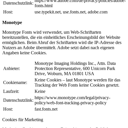
https://www.adobe.com/de/privacy/policies/adobe-
Datenschutzlink:
fonts.html
Host:
use.typekit.net, use.fonts.net, adobe.com
Monotype
Monotype Fonts wird verwendet, um Web-Schriftarten
bereitzustellen, die ein einheitliches Erscheinungsbild der Website
ermöglichen. Beim Abruf der Schriftarten wird die IP-Adresse des
Nutzers an Adobe übermittelt. Adobe setzt dabei nach eigenen
Angaben keine Cookies.
Monotype Imaging Holdings Inc., Attn. Data
Anbieter:
Protection Representative, 600 Unicorn Park
Drive, Woburn, MA 01801 USA
Keine Cookies – laut Monotype werden für das
Cookiename:
Tracking der Web Fonts keine Cookies gesetzt.
Laufzeit:
Keine
https://www.monotype.com/legal/privacy-
Datenschutzlink:
policy/web-font-tracking-privacy-policy
Host:
fast.fonts.net
Cookies für Marketing