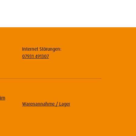
Internet Störungen:
07931 491307
eim
Warenannahme / Lager