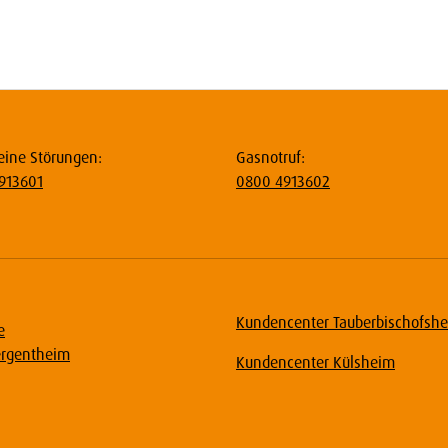
eine Störungen:
Gasnotruf:
913601
0800 4913602
Kundencenter Tauberbischofsh
e
rgentheim
Kundencenter Külsheim